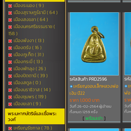
เมืองระนอง ( 9 )
เมืองสุราษฎร์ธานี ( 64 )
เมืองสงขลา ( 64 )
เมืองนครศรีธรรมราช (
158 )
เมืองพังงา ( 13 )
เมืองตรัง ( 16 )
เมืองภูเก็ต ( 31 )
เมืองกระบี่ ( 13 )
เมืองพัทลุง ( 26 )
เมืองปัตตานี ( 39 )
รหั
รหัสสินค้า PRD2596
เมืองสตูล ( 0 )
เ
เหรียญจอบเล็กหลวงพ่อ
เมืองนราธิวาส ( 14 )
ฬ่อ
เงิน ปี22
เมืองชุมพร ( 119 )
รา
ราคา 1,000 บาท
เมืองยะลา ( 9 )
วันท
วันที่ 26-02-2564 ผู้เข้าชม
ทั้ง
ทั้งหมด 1259 ครั้ง
พระมหากษัตริย์และเชื้อพระ
[
พร้อมเช่า
]
วงศ์
เหรียญรัชกาล ( 78 )