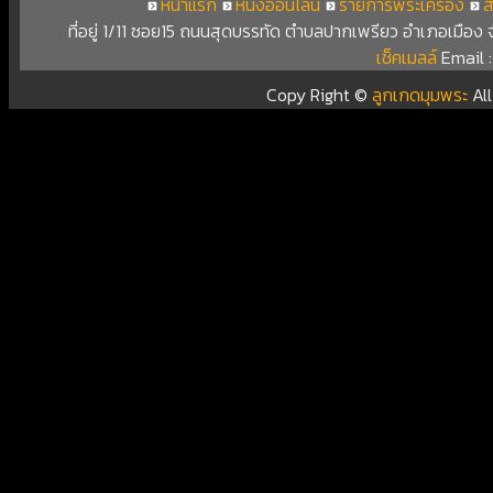
หน้าแรก
หนังออนไลน์
รายการพระเครื่อง
ส
ที่อยู่ 1/11 ซอย15 ถนนสุดบรรทัด ตำบลปากเพรียว อำเภอเมือง
เช็คเมลล์
Email 
Copy Right ©
ลูกเกดมุมพระ
Al