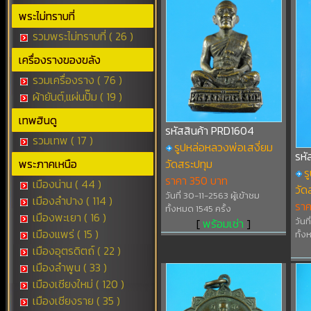
พระไม่ทราบที่
รวมพระไม่ทราบที่ ( 26 )
เครื่องรางของขลัง
รวมเครื่องราง ( 76 )
ผ้ายันต์,แผ่นปั๊ม ( 19 )
เทพฮินดู
รหัสสินค้า PRD1604
รวมเทพ ( 17 )
รูปหล่อหลวงพ่อเสงี่ยม
รหั
พระภาคเหนือ
วัดสระปทุม
ร
ราคา 350 บาท
เมืองน่าน ( 44 )
วัด
วันที่ 30-11-2563 ผู้เข้าชม
เมืองลำปาง ( 114 )
ราค
ทั้งหมด 1545 ครั้ง
เมืองพะเยา ( 16 )
วันท
[
พร้อมเช่า
]
เมืองแพร่ ( 15 )
ทั้ง
เมืองอุตรดิตถ์ ( 22 )
เมืองลำพูน ( 33 )
เมืองเชียงใหม่ ( 120 )
เมืองเชียงราย ( 35 )