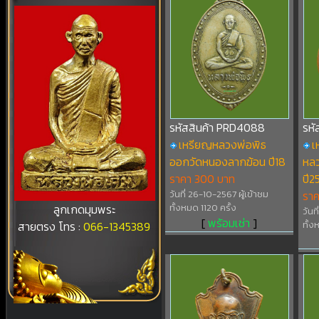
รหัสสินค้า PRD4088
รหั
เหรียญหลวงพ่อพิธ
เ
ออกวัดหนองลากฆ้อน ปี18
หล
ราคา 300 บาท
ปี2
วันที่ 26-10-2567 ผู้เข้าชม
รา
ลูกเกดมุมพระ
ทั้งหมด 1120 ครั้ง
วันท
[
พร้อมเช่า
]
สายตรง โทร :
066-1345389
ทั้ง