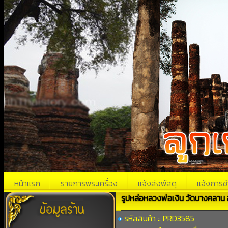
หน้าแรก
รายการพระเครื่อง
แจ้งส่งพัสดุ
แจ้งการช
รูปหล่อหลวงพ่อเงิน วัดบางคลาน
รหัสสินค้า :: PRD3585