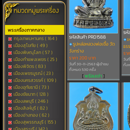
พระเครื่องภาคกลาง
รหั
รหัสสินค้า PRD1588
กรุงเทพมหานคร ( 164 )
เ
รูปหล่อหลวงพ่อเชื้อ วัด
เมืองสุโขทัย ( 49 )
ธรร
วังกร่าง
เมืองพิษณุโลก ( 57 )
ราค
ราคา 200 บาท
เมืองกำแพงเพชร ( 25 )
วันท
วันที่ 30-11-2563 ผู้เข้าชม
ทั้ง
เมืองพิจิตร ( 83 )
ทั้งหมด 530 ครั้ง
เมืองเพชรบูรณ์ ( 23 )
[
พร้อมเช่า
]
เมืองนครสวรรค์ ( 109 )
เมืองอุทัยธานี ( 73 )
เมืองชัยนาท ( 128 )
เมืองลพบุรี ( 246 )
เมืองสิงห์บุรี ( 82 )
เมืองอ่างทอง ( 62 )
เมืองสุพรรณบุรี ( 155 )
เมืองสระบุรี ( 142 )