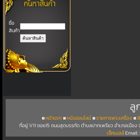
ชื่อ
สินค้า
ลู
หน้าแรก
หนังออนไลน์
รายการพระเครื่อง
ส
ที่อยู่ 1/11 ซอย15 ถนนสุดบรรทัด ตำบลปากเพรียว อำเภอเมือง
เช็คเมลล์
Email 