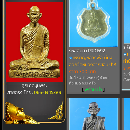
รหั
รหัสสินค้า PRD1592
เ
เหรียญหลวงพ่อเตียง
ท่าบ
ออกวัดหนองลากฆ้อน ปี18
รา
ราคา 300 บาท
วันท
วันที่ 30-11-2563 ผู้เข้าชม
ทั้ง
ทั้งหมด 633 ครั้ง
ลูกเกดมุมพระ
[
พร้อมเช่า
]
สายตรง โทร :
066-1345389