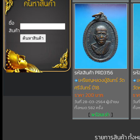
ชื่อ
สินค้า
รหัสสินค้า PRD3156
รหั
เหรียญหลวงปู่อินทร์ วัด
เ
ศรีจันทร์ ปี18
วั
ราคา 200 บาท
รา
วันที่ 28-03-2564 ผู้เข้าชม
วันท
ทั้งหมด 582 ครั้ง
ทั้ง
[
พร้อมเช่า
]
รายการสินค้า ทั้ง