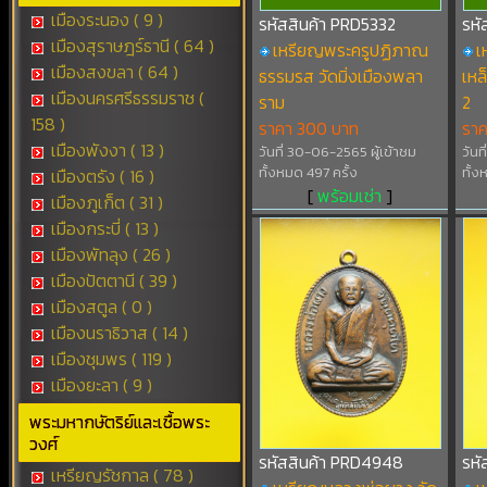
เมืองระนอง ( 9 )
รหัสสินค้า PRD5332
รหั
เมืองสุราษฎร์ธานี ( 64 )
เหรียญพระครูปฏิภาณ
เ
เมืองสงขลา ( 64 )
ธรรมรส วัดมิ่งเมืองพลา
เหล
เมืองนครศรีธรรมราช (
ราม
2
158 )
ราคา 300 บาท
รา
เมืองพังงา ( 13 )
วันที่ 30-06-2565 ผู้เข้าชม
วันท
ทั้งหมด 497 ครั้ง
ทั้ง
เมืองตรัง ( 16 )
[
พร้อมเช่า
]
เมืองภูเก็ต ( 31 )
เมืองกระบี่ ( 13 )
เมืองพัทลุง ( 26 )
เมืองปัตตานี ( 39 )
เมืองสตูล ( 0 )
เมืองนราธิวาส ( 14 )
เมืองชุมพร ( 119 )
เมืองยะลา ( 9 )
พระมหากษัตริย์และเชื้อพระ
วงศ์
รหัสสินค้า PRD4948
รหั
เหรียญรัชกาล ( 78 )