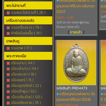
เหรียญหลวงพ่อผาง วัด
เ
พระไม่ทราบที่
อุดมคงคาคีรีเขต หลังกรด
อุด
ปี2517
รา
รวมพระไม่ทราบที่ ( 26 )
ราคา - บาท
วันท
เครื่องรางของขลัง
ทั้ง
วันที่ 23-01-2569 ผู้เข้าชม
รวมเครื่องราง ( 76 )
ทั้งหมด 1308 ครั้ง
[
ขายแล้ว
]
ผ้ายันต์,แผ่นปั๊ม ( 19 )
เทพฮินดู
รวมเทพ ( 17 )
พระภาคเหนือ
เมืองน่าน ( 44 )
เมืองลำปาง ( 114 )
เมืองพะเยา ( 16 )
เมืองแพร่ ( 15 )
เมืองอุตรดิตถ์ ( 22 )
รหัสสินค้า PRD4473
รหั
เมืองลำพูน ( 33 )
เหรียญหลวงพ่อผาง วัด
เ
เมืองเชียงใหม่ ( 120 )
อุดมคงคาคีรีเขต ปี2516
ปี 
เมืองเชียงราย ( 35 )
ราคา 500 บาท
ราค