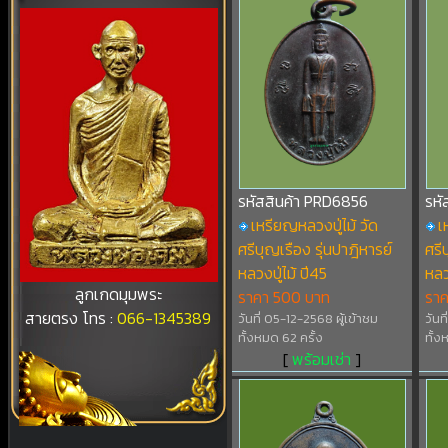
รหัสสินค้า PRD6856
รหั
เหรียญหลวงปู่ไม้ วัด
เ
ศรีบุญเรือง รุ่นปาฎิหารย์
ศรี
หลวงปู่ไม้ ปี45
หลว
ลูกเกดมุมพระ
ราคา 500 บาท
รา
สายตรง โทร :
066-1345389
วันที่ 05-12-2568 ผู้เข้าชม
วันท
ทั้งหมด 62 ครั้ง
ทั้ง
[
พร้อมเช่า
]