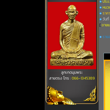
ประเภ
หมวดท
ราคา
วันที
[
ขายแ
รายล
ลูกเกดมุมพระ
สายตรง โทร :
066-1345389