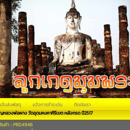
แจ้งส่งพัสดุ
แจ้งการชำระเงิน
ติดต่อเรา
ญหลวงพ่อผาง วัดอุดมคงคาคีรีเขต หลังกรด ปี2517
สินค้า :: PRD4948