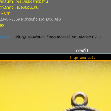
ทสินค้า :: พระเครื่องภาคอิสาน
ี่เข้าถึง :: เมืองขอนแก่น
 - บาท
่ 23-01-2569 ผู้เข้าชมทั้งหมด 1306 ครั้ง
ล้ว
]
ะเอียด ::
เหรียญหลวงพ่อผาง วัดอุดมคงคาคีรีเขต หลังกรด ปี2517
ภาพที่ 1
คลิกดูภาพขนาดจริง