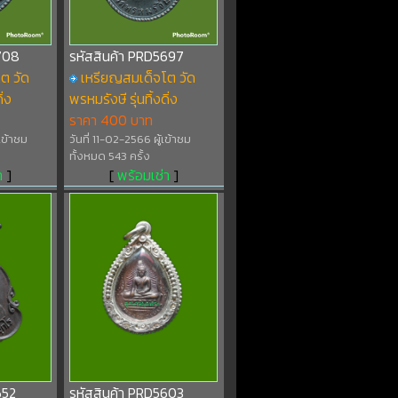
708
รหัสสินค้า PRD5697
ต วัด
เหรียญสมเด็จโต วัด
ิ่ง
พรหมรังษี รุ่นทิ้งดิ่ง
ราคา 400 บาท
เข้าชม
วันที่ 11-02-2566 ผู้เข้าชม
ทั้งหมด 543 ครั้ง
า
]
[
พร้อมเช่า
]
652
รหัสสินค้า PRD5603