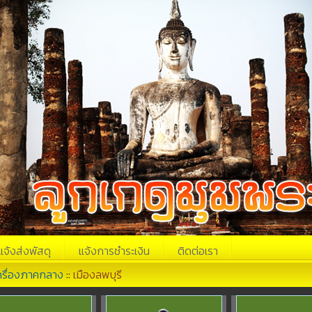
แจ้งส่งพัสดุ
แจ้งการชำระเงิน
ติดต่อเรา
ครื่องภาคกลาง
::
เมืองลพบุรี