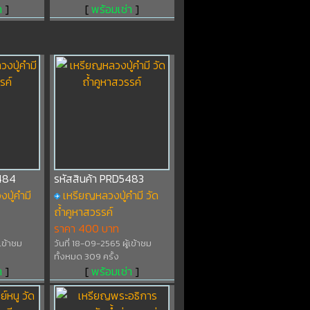
า
]
[
พร้อมเช่า
]
5484
รหัสสินค้า PRD5483
ปู่คำมี
เหรียญหลวงปู่คำมี วัด
ถ้ำคูหาสวรรค์
ราคา 400 บาท
้เข้าชม
วันที่ 18-09-2565 ผู้เข้าชม
ทั้งหมด 309 ครั้ง
า
]
[
พร้อมเช่า
]