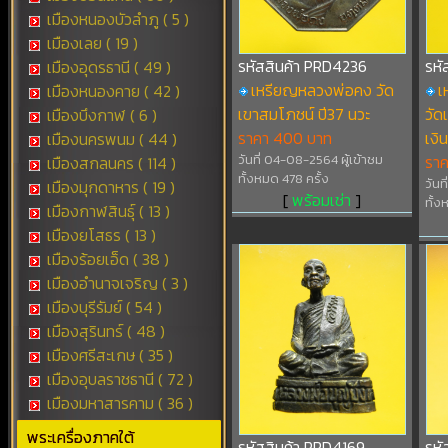
เมืองหนองบัวลำภู ( 5 )
เมืองเลย ( 19 )
รหัสสินค้า PRD4236
รหั
เมืองอุดรธานี ( 49 )
เหรียญหลวงพ่อคง วัด
เ
เมืองหนองคาย ( 42 )
เขาสมโภชน์ ปี37 นวะ
วัด
เมืองบึงกาฬ ( 6 )
ราคา 400 บาท
เงิ
เมืองนครพนม ( 44 )
วันที่ 04-08-2564 ผู้เข้าชม
ราค
เมืองสกลนคร ( 114 )
ทั้งหมด 478 ครั้ง
วันท
เมืองมุกดาหาร ( 19 )
[
พร้อมเช่า
]
ทั้ง
เมืองกาฬสินธุ์ ( 13 )
เมืองยโสธร ( 13 )
เมืองร้อยเอ็ด ( 38 )
เมืองอำนาจเจริญ ( 3 )
เมืองบุรีรัมย์ ( 54 )
เมืองสุรินทร์ ( 48 )
เมืองศรีสะเกษ ( 35 )
เมืองอุบลราชธานี ( 72 )
เมืองมหาสารคาม ( 36 )
พระเครื่องภาคใต้
รหัสสินค้า PRD4169
รหั