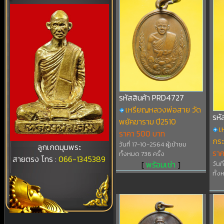
รหัสสินค้า PRD4727
เหรียญหลวงพ่อสาย วัด
รหั
พยัคฆาราม ปี2510
เ
ราคา 500 บาท
กระ
วันที่ 17-10-2564 ผู้เข้าชม
ลูกเกดมุมพระ
รา
ทั้งหมด 736 ครั้ง
สายตรง โทร :
066-1345389
[
พร้อมเช่า
]
วันท
ทั้ง