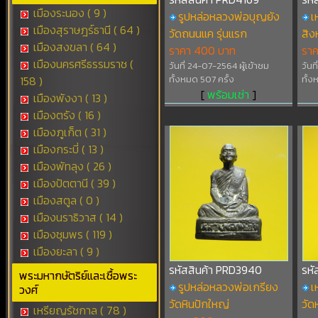
เมืองระนอง ( 9 )
รูปหล่อหลวงพ่อบุญยัง
เ
เมืองสุราษฎร์ธานี ( 64 )
วัดถนนแค รุ่นแรก
สิง
เมืองสงขลา ( 64 )
ราคา 400 บาท
รา
เมืองนครศรีธรรมราช (
วันที่ 24-07-2564 ผู้เข้าชม
วันท
158 )
ทั้งหมด 507 ครั้ง
ทั้ง
[
พร้อมเช่า
]
เมืองพังงา ( 13 )
เมืองตรัง ( 16 )
เมืองภูเก็ต ( 31 )
เมืองกระบี่ ( 13 )
เมืองพัทลุง ( 26 )
เมืองปัตตานี ( 39 )
เมืองสตูล ( 0 )
เมืองนราธิวาส ( 14 )
เมืองชุมพร ( 119 )
เมืองยะลา ( 9 )
รหัสสินค้า PRD3940
รหั
พระมหากษัตริย์และเชื้อพระ
รูปหล่อหลวงพ่อเกรียง
เ
วงศ์
วัดหินปักใหญ่
วัด
เหรียญรัชกาล ( 78 )