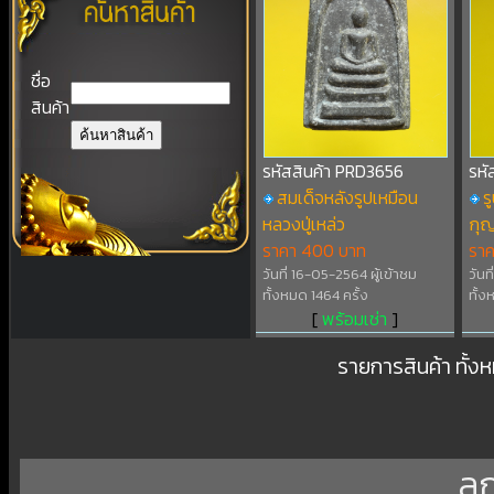
ชื่อ
สินค้า
รหัสสินค้า PRD3656
รหั
สมเด็จหลังรูปเหมือน
ร
หลวงปู่เหล่ว
กุญ
ราคา 400 บาท
รา
วันที่ 16-05-2564 ผู้เข้าชม
วันท
ทั้งหมด 1464 ครั้ง
ทั้ง
[
พร้อมเช่า
]
รายการสินค้า ทั้ง
ลู