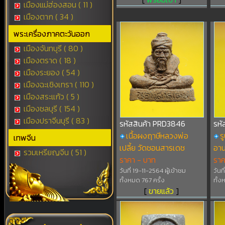
เมืองแม่ฮ่องสอน ( 11 )
เมืองตาก ( 34 )
พระเครื่องภาคตะวันออก
เมืองจันทบุรี ( 80 )
เมืองตราด ( 18 )
เมืองระยอง ( 54 )
เมืองฉะเชิงเทรา ( 110 )
เมืองสระแก้ว ( 5 )
เมืองชลบุรี ( 154 )
เมืองปราจีนบุรี ( 83 )
รหัสสินค้า PRD3846
รหั
เนื้อผงฤาษีหลวงพ่อ
ร
เทพจีน
เปลี้ย วัดชอนสารเดช
อาน
รวมเหรียญจีน ( 51 )
ราคา - บาท
รา
วันที่ 19-11-2564 ผู้เข้าชม
วันท
ทั้งหมด 767 ครั้ง
ทั้ง
[
ขายแล้ว
]