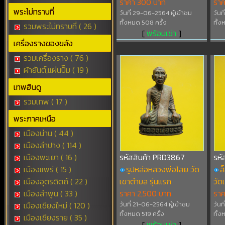
ราคา 300 บาท
รา
พระไม่ทราบที่
วันที่ 29-06-2564 ผู้เข้าชม
วันท
ทั้งหมด 508 ครั้ง
ทั้ง
รวมพระไม่ทราบที่ ( 26 )
[
พร้อมเช่า
]
เครื่องรางของขลัง
รวมเครื่องราง ( 76 )
ผ้ายันต์,แผ่นปั๊ม ( 19 )
เทพฮินดู
รวมเทพ ( 17 )
พระภาคเหนือ
เมืองน่าน ( 44 )
เมืองลำปาง ( 114 )
เมืองพะเยา ( 16 )
รหัสสินค้า PRD3867
รหั
เมืองแพร่ ( 15 )
รูปหล่อหลวงพ่อไสย วัด
ล
เมืองอุตรดิตถ์ ( 22 )
เขาตำบล รุ่นแรก
วัด
เมืองลำพูน ( 33 )
ราคา 2,500 บาท
รา
เมืองเชียงใหม่ ( 120 )
วันที่ 21-06-2564 ผู้เข้าชม
วันท
ทั้งหมด 519 ครั้ง
ทั้ง
เมืองเชียงราย ( 35 )
[
พร้อมเช่า
]