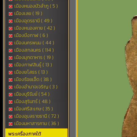
เมืองหนองบัวลำภู ( 5 )
เมืองเลย ( 19 )
เมืองอุดรธานี ( 49 )
เมืองหนองคาย ( 42 )
เมืองบึงกาฬ ( 6 )
เมืองนครพนม ( 44 )
เมืองสกลนคร ( 114 )
เมืองมุกดาหาร ( 19 )
เมืองกาฬสินธุ์ ( 13 )
เมืองยโสธร ( 13 )
เมืองร้อยเอ็ด ( 38 )
เมืองอำนาจเจริญ ( 3 )
เมืองบุรีรัมย์ ( 54 )
เมืองสุรินทร์ ( 48 )
เมืองศรีสะเกษ ( 35 )
เมืองอุบลราชธานี ( 72 )
เมืองมหาสารคาม ( 36 )
พระเครื่องภาคใต้