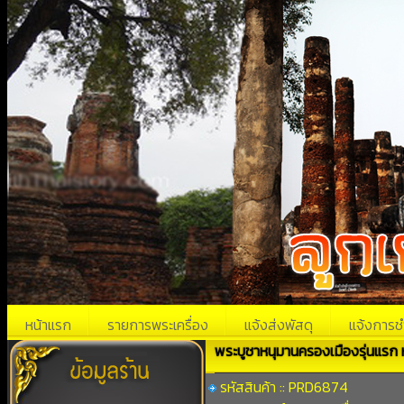
หน้าแรก
รายการพระเครื่อง
แจ้งส่งพัสดุ
แจ้งการช
พระบูชาหนุมานครองเมืองรุ่นแรก ห
รหัสสินค้า :: PRD6874