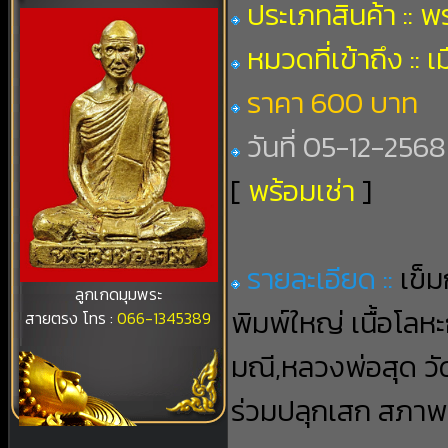
ประเภทสินค้า :: 
หมวดที่เข้าถึง ::
ราคา 600 บาท
วันที่ 05-12-2568 
[
พร้อมเช่า
]
รายละเอียด ::
เข็ม
ลูกเกดมุมพระ
พิมพ์ใหญ่ เนื้อโลห
สายตรง โทร :
066-1345389
มณี,หลวงพ่อสุด ว
ร่วมปลุกเสก สภา