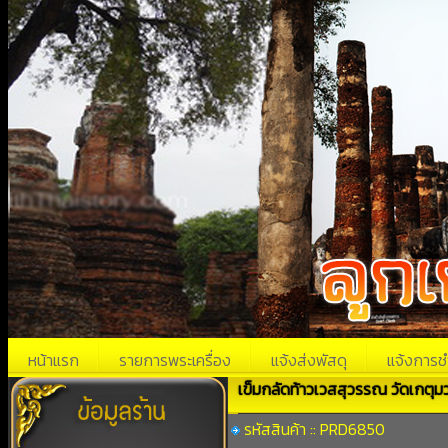
หน้าแรก
รายการพระเครื่อง
แจ้งส่งพัสดุ
แจ้งการช
เข็มกลัดท้าวเวสสุวรรณ วัดเกตุมว
รหัสสินค้า :: PRD6850