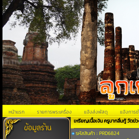
หน้าแรก
รายการพระเครื่อง
แจ้งส่งพัสดุ
แจ้งการช
เหรียญเนื้อเงิน ครูบากลิ่นกู้ วัดข่
รหัสสินค้า :: PRD6824