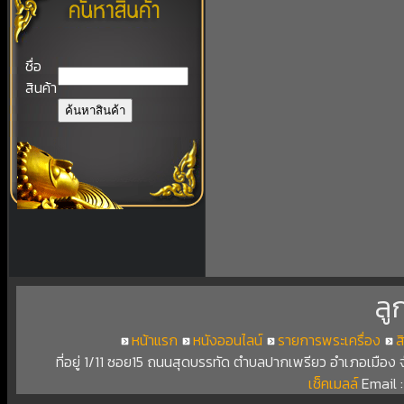
ชื่อ
สินค้า
ลู
หน้าแรก
หนังออนไลน์
รายการพระเครื่อง
ส
ที่อยู่ 1/11 ซอย15 ถนนสุดบรรทัด ตำบลปากเพรียว อำเภอเมือง
เช็คเมลล์
Email 