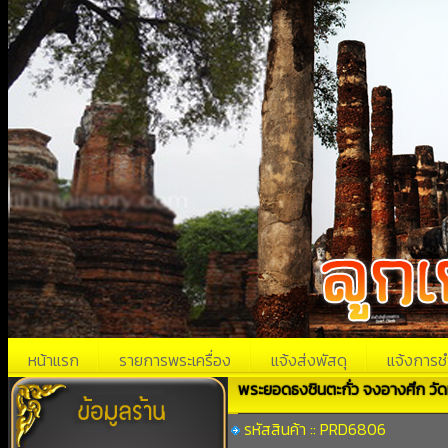
หน้าแรก
รายการพระเครื่อง
แจ้งส่งพัสดุ
แจ้งการช
พระยอดธงชินตะกั่ว จงอางศึก วัดม
รหัสสินค้า :: PRD6806