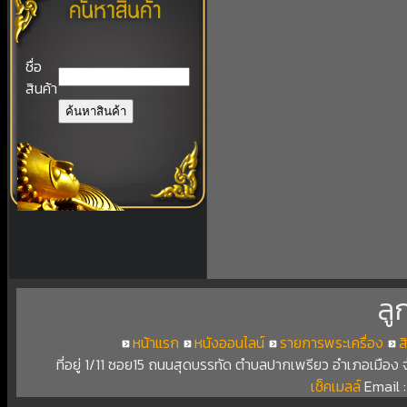
ชื่อ
สินค้า
ลู
หน้าแรก
หนังออนไลน์
รายการพระเครื่อง
ส
ที่อยู่ 1/11 ซอย15 ถนนสุดบรรทัด ตำบลปากเพรียว อำเภอเมือง
เช็คเมลล์
Email 