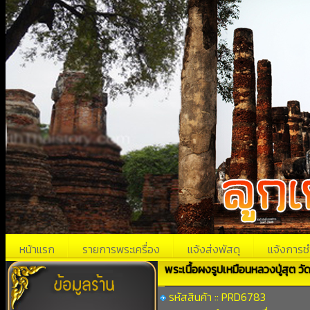
หน้าแรก
รายการพระเครื่อง
แจ้งส่งพัสดุ
แจ้งการช
พระเนื้อผงรูปเหมือนหลวงปู่สุต ว
รหัสสินค้า :: PRD6783