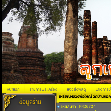
หน้าแรก
รายการพระเครื่อง
แจ้งส่งพัสดุ
แจ้งการช
เหรียญหลวงพ่อใหญ่ วัดบ้านกอก ร
รหัสสินค้า :: PRD6704