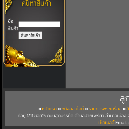
ชื่อ
สินค้า
ลู
หน้าแรก
หนังออนไลน์
รายการพระเครื่อง
ส
ที่อยู่ 1/11 ซอย15 ถนนสุดบรรทัด ตำบลปากเพรียว อำเภอเมือง
เช็คเมลล์
Email 