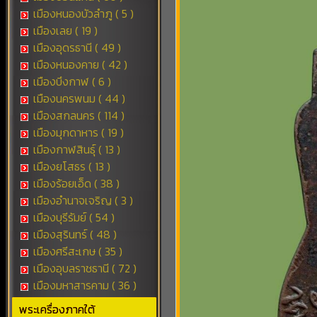
เมืองหนองบัวลำภู ( 5 )
เมืองเลย ( 19 )
เมืองอุดรธานี ( 49 )
เมืองหนองคาย ( 42 )
เมืองบึงกาฬ ( 6 )
เมืองนครพนม ( 44 )
เมืองสกลนคร ( 114 )
เมืองมุกดาหาร ( 19 )
เมืองกาฬสินธุ์ ( 13 )
เมืองยโสธร ( 13 )
เมืองร้อยเอ็ด ( 38 )
เมืองอำนาจเจริญ ( 3 )
เมืองบุรีรัมย์ ( 54 )
เมืองสุรินทร์ ( 48 )
เมืองศรีสะเกษ ( 35 )
เมืองอุบลราชธานี ( 72 )
เมืองมหาสารคาม ( 36 )
พระเครื่องภาคใต้