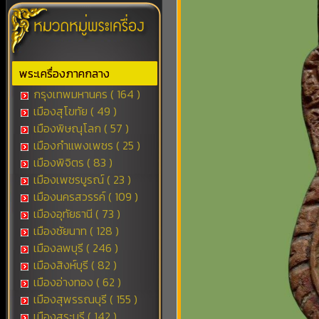
พระเครื่องภาคกลาง
กรุงเทพมหานคร ( 164 )
เมืองสุโขทัย ( 49 )
เมืองพิษณุโลก ( 57 )
เมืองกำแพงเพชร ( 25 )
เมืองพิจิตร ( 83 )
เมืองเพชรบูรณ์ ( 23 )
เมืองนครสวรรค์ ( 109 )
เมืองอุทัยธานี ( 73 )
เมืองชัยนาท ( 128 )
เมืองลพบุรี ( 246 )
เมืองสิงห์บุรี ( 82 )
เมืองอ่างทอง ( 62 )
เมืองสุพรรณบุรี ( 155 )
เมืองสระบุรี ( 142 )