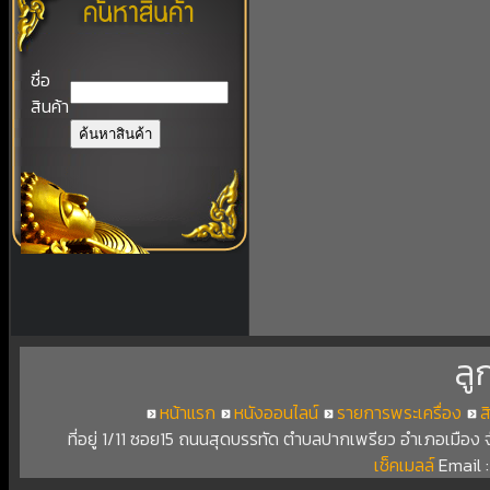
ชื่อ
สินค้า
ลู
หน้าแรก
หนังออนไลน์
รายการพระเครื่อง
ส
ที่อยู่ 1/11 ซอย15 ถนนสุดบรรทัด ตำบลปากเพรียว อำเภอเมือง
เช็คเมลล์
Email 