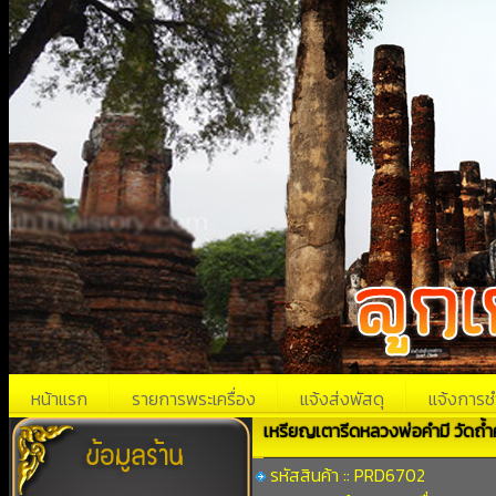
หน้าแรก
รายการพระเครื่อง
แจ้งส่งพัสดุ
แจ้งการช
เหรียญเตารีดหลวงพ่อคำมี วัดถ้ำ
รหัสสินค้า :: PRD6702