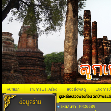
หน้าแรก
รายการพระเครื่อง
แจ้งส่งพัสดุ
แจ้งการช
รูปหล่อหลวงพ่อเถื่อน วัดป่าพระเจ้
รหัสสินค้า :: PRD6689