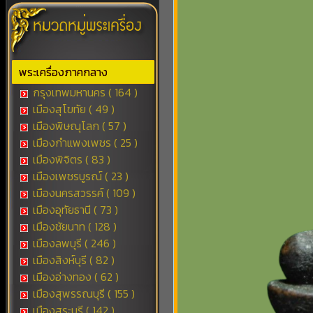
พระเครื่องภาคกลาง
กรุงเทพมหานคร ( 164 )
เมืองสุโขทัย ( 49 )
เมืองพิษณุโลก ( 57 )
เมืองกำแพงเพชร ( 25 )
เมืองพิจิตร ( 83 )
เมืองเพชรบูรณ์ ( 23 )
เมืองนครสวรรค์ ( 109 )
เมืองอุทัยธานี ( 73 )
เมืองชัยนาท ( 128 )
เมืองลพบุรี ( 246 )
เมืองสิงห์บุรี ( 82 )
เมืองอ่างทอง ( 62 )
เมืองสุพรรณบุรี ( 155 )
เมืองสระบุรี ( 142 )