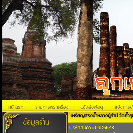
หน้าแรก
รายการพระเครื่อง
แจ้งส่งพัสดุ
แจ้งการช
เหรียญสรงน้ำหลวงปู่คำมี วัดถ้ำคู
รหัสสินค้า :: PRD6643