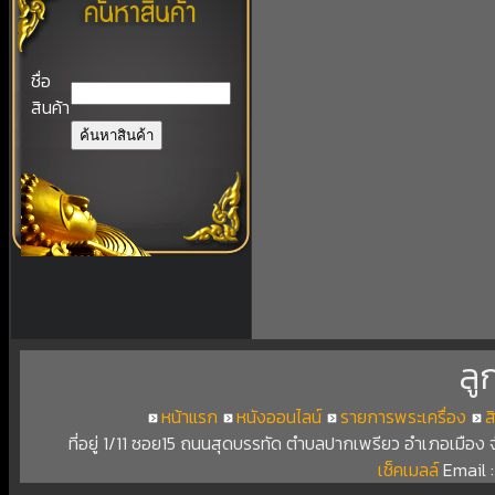
ชื่อ
สินค้า
ลู
หน้าแรก
หนังออนไลน์
รายการพระเครื่อง
ส
ที่อยู่ 1/11 ซอย15 ถนนสุดบรรทัด ตำบลปากเพรียว อำเภอเมือง
เช็คเมลล์
Email 