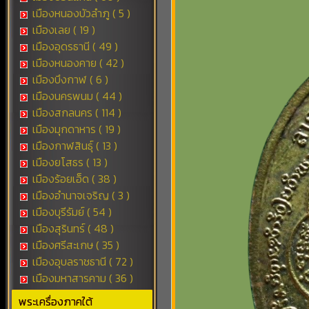
เมืองหนองบัวลำภู ( 5 )
เมืองเลย ( 19 )
เมืองอุดรธานี ( 49 )
เมืองหนองคาย ( 42 )
เมืองบึงกาฬ ( 6 )
เมืองนครพนม ( 44 )
เมืองสกลนคร ( 114 )
เมืองมุกดาหาร ( 19 )
เมืองกาฬสินธุ์ ( 13 )
เมืองยโสธร ( 13 )
เมืองร้อยเอ็ด ( 38 )
เมืองอำนาจเจริญ ( 3 )
เมืองบุรีรัมย์ ( 54 )
เมืองสุรินทร์ ( 48 )
เมืองศรีสะเกษ ( 35 )
เมืองอุบลราชธานี ( 72 )
เมืองมหาสารคาม ( 36 )
พระเครื่องภาคใต้