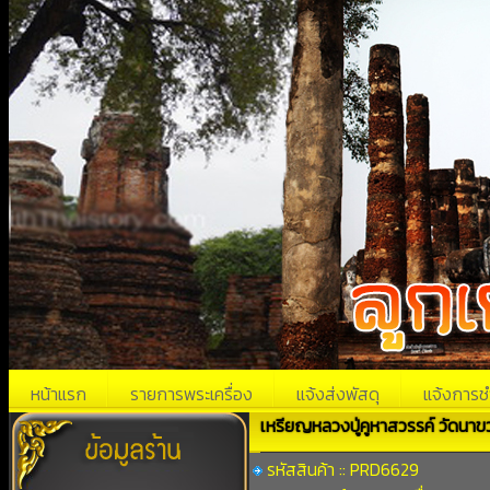
หน้าแรก
รายการพระเครื่อง
แจ้งส่งพัสดุ
แจ้งการช
เหรียญหลวงปู่คูหาสวรรค์ วัดนาขวา
รหัสสินค้า :: PRD6629