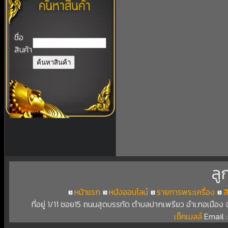
ชื่อ
สินค้า
ลู
หน้าแรก
หนังออนไลน์
รายการพระเครื่อง
ส
ที่อยู่ 1/11 ซอย15 ถนนสุดบรรทัด ตำบลปากเพรียว อำเภอเมือง
เช็คเมลล์
Email 