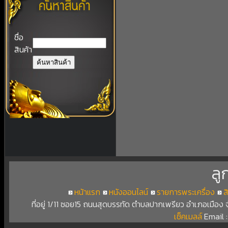
ชื่อ
สินค้า
ลู
หน้าแรก
หนังออนไลน์
รายการพระเครื่อง
ส
ที่อยู่ 1/11 ซอย15 ถนนสุดบรรทัด ตำบลปากเพรียว อำเภอเมือง
เช็คเมลล์
Email 