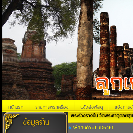
หน้าแรก
รายการพระเครื่อง
แจ้งส่งพัสดุ
แจ้งการช
พระร่วงรางปืน วัดพระธาตุดอยสุเ
รหัสสินค้า :: PRD6461