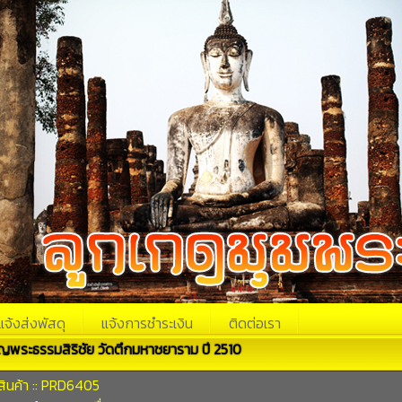
แจ้งส่งพัสดุ
แจ้งการชำระเงิน
ติดต่อเรา
ญพระธรรมสิริชัย วัดตึกมหาชยาราม ปี 2510
สินค้า :: PRD6405