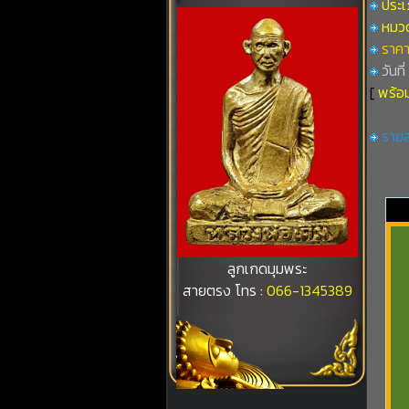
ประเ
หมวดท
ราคา
วันที
[
พร้อม
รายล
ลูกเกดมุมพระ
สายตรง โทร :
066-1345389