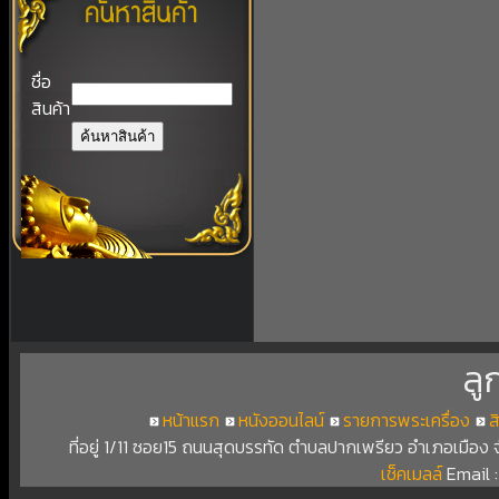
ชื่อ
สินค้า
ลู
หน้าแรก
หนังออนไลน์
รายการพระเครื่อง
ส
ที่อยู่ 1/11 ซอย15 ถนนสุดบรรทัด ตำบลปากเพรียว อำเภอเมือง
เช็คเมลล์
Email 