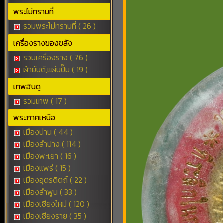
พระไม่ทราบที่
รวมพระไม่ทราบที่ ( 26 )
เครื่องรางของขลัง
รวมเครื่องราง ( 76 )
ผ้ายันต์,แผ่นปั๊ม ( 19 )
เทพฮินดู
รวมเทพ ( 17 )
พระภาคเหนือ
เมืองน่าน ( 44 )
เมืองลำปาง ( 114 )
เมืองพะเยา ( 16 )
เมืองแพร่ ( 15 )
เมืองอุตรดิตถ์ ( 22 )
เมืองลำพูน ( 33 )
เมืองเชียงใหม่ ( 120 )
เมืองเชียงราย ( 35 )