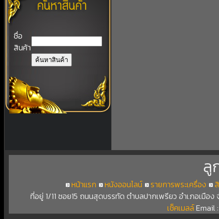
ชื่อ
สินค้า
ลู
หน้าแรก
หนังออนไลน์
รายการพระเครื่อง
ส
ที่อยู่ 1/11 ซอย15 ถนนสุดบรรทัด ตำบลปากเพรียว อำเภอเมือง
เช็คเมลล์
Email 