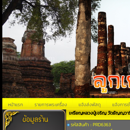
หน้าแรก
รายการพระเครื่อง
แจ้งส่งพัสดุ
แจ้งการช
เหรียญหลวงปู่เจริญ วัดธัญญวาร
รหัสสินค้า :: PRD6363