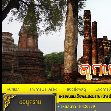
หน้าแรก
รายการพระเครื่อง
แจ้งส่งพัสดุ
แจ้งการช
เหรียญสมเด็จพระสังฆราช (ป๋า) ปี
รหัสสินค้า :: PRD6299