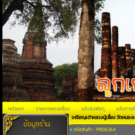
หน้าแรก
รายการพระเครื่อง
แจ้งส่งพัสดุ
แจ้งการช
เหรียญเต่าหลวงปู่เลี้ยง วัดหนองเต
รหัสสินค้า :: PRD6264