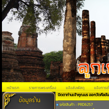
หน้าแรก
รายการพระเครื่อง
แจ้งส่งพัสดุ
แจ้งการช
ปิดตาท่านเจ้าคุณนร ออกวัดศีลขัน
รหัสสินค้า :: PRD6257