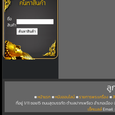
ชื่อ
สินค้า
ลู
หน้าแรก
หนังออนไลน์
รายการพระเครื่อง
ส
ที่อยู่ 1/11 ซอย15 ถนนสุดบรรทัด ตำบลปากเพรียว อำเภอเมือง
เช็คเมลล์
Email 