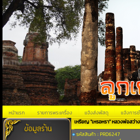
หน้าแรก
รายการพระเครื่อง
แจ้งส่งพัสดุ
แจ้งการช
เหรียญ "เหรอหรา" หลวงพ่อสว่าง
รหัสสินค้า :: PRD6247