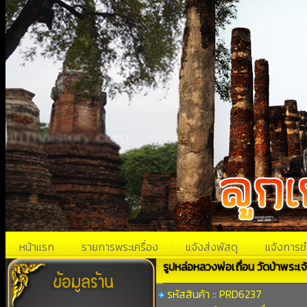
หน้าแรก
รายการพระเครื่อง
แจ้งส่งพัสดุ
แจ้งการช
รูปหล่อหลวงพ่อเถื่อน วัดป่าพระเจ้
รหัสสินค้า :: PRD6237