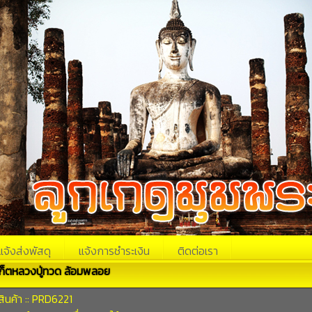
แจ้งส่งพัสดุ
แจ้งการชำระเงิน
ติดต่อเรา
ก็ตหลวงปู่ทวด ล้อมพลอย
ินค้า :: PRD6221