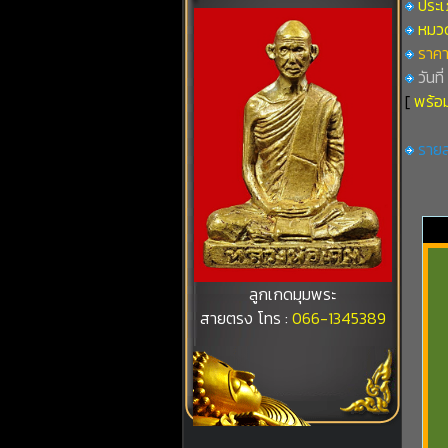
ประเภ
หมวดท
ราคา
วันที
[
พร้อม
รายล
ลูกเกดมุมพระ
สายตรง โทร :
066-1345389