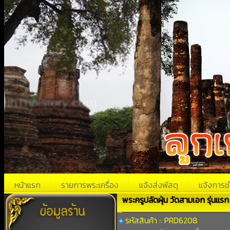
หน้าแรก
รายการพระเครื่อง
แจ้งส่งพัสดุ
แจ้งการช
พระครูปลัดฝุ่น วัดสามเอก รุ่นแรก
รหัสสินค้า :: PRD6208