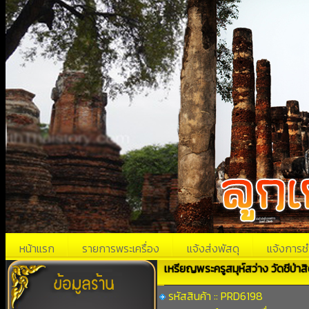
หน้าแรก
รายการพระเครื่อง
แจ้งส่งพัสดุ
แจ้งการช
เหรียญพระครูสมุห์สว่าง วัดชีป่า
รหัสสินค้า :: PRD6198