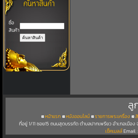
ชื่อ
สินค้า
ลู
หน้าแรก
หนังออนไลน์
รายการพระเครื่อง
ส
ที่อยู่ 1/11 ซอย15 ถนนสุดบรรทัด ตำบลปากเพรียว อำเภอเมือง
เช็คเมลล์
Email 