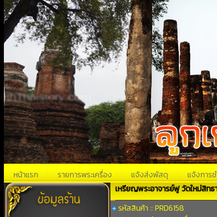
หน้าแรก
รายการพระเครื่อง
แจ้งส่งพัสดุ
แจ้งการช
เหรียญพระอาจารย์ฟู วัดใหม่สิทธ
รหัสสินค้า :: PRD6158