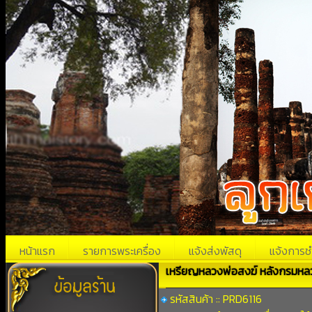
หน้าแรก
รายการพระเครื่อง
แจ้งส่งพัสดุ
แจ้งการช
เหรียญหลวงพ่อสงฆ์ หลังกรมหลวงช
รหัสสินค้า :: PRD6116