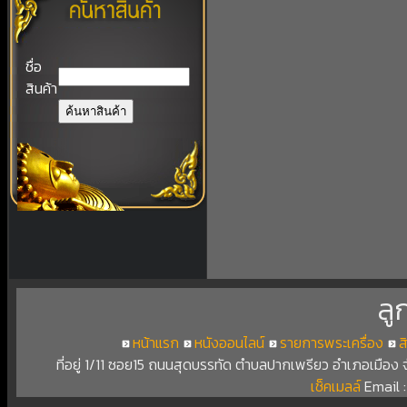
ชื่อ
สินค้า
ลู
หน้าแรก
หนังออนไลน์
รายการพระเครื่อง
ส
ที่อยู่ 1/11 ซอย15 ถนนสุดบรรทัด ตำบลปากเพรียว อำเภอเมือง
เช็คเมลล์
Email 