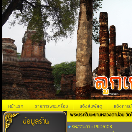
หน้าแรก
รายการพระเครื่อง
แจ้งส่งพัสดุ
แจ้งการช
พระปรกใบมะขามหลวงตาม่อม วัดโพ
รหัสสินค้า :: PRD6103