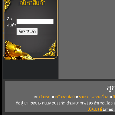
ชื่อ
สินค้า
ลู
หน้าแรก
หนังออนไลน์
รายการพระเครื่อง
ส
ที่อยู่ 1/11 ซอย15 ถนนสุดบรรทัด ตำบลปากเพรียว อำเภอเมือง
เช็คเมลล์
Email 