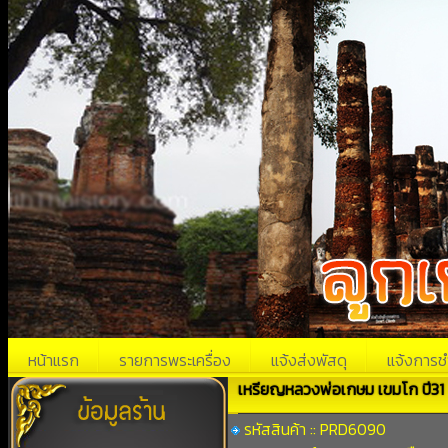
หน้าแรก
รายการพระเครื่อง
แจ้งส่งพัสดุ
แจ้งการช
เหรียญหลวงพ่อเกษม เขมโก ปี31
รหัสสินค้า :: PRD6090