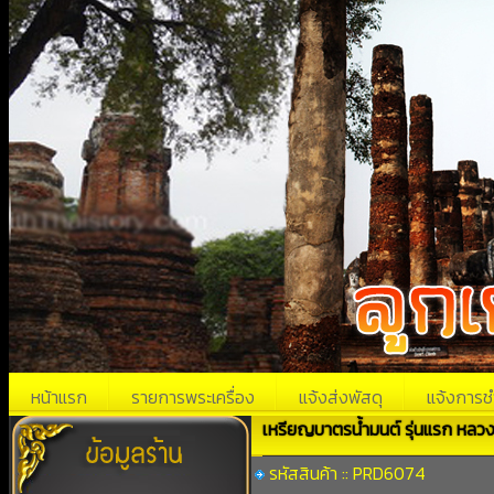
หน้าแรก
รายการพระเครื่อง
แจ้งส่งพัสดุ
แจ้งการช
เหรียญบาตรน้ำมนต์ รุ่นแรก หลวงพ
รหัสสินค้า :: PRD6074