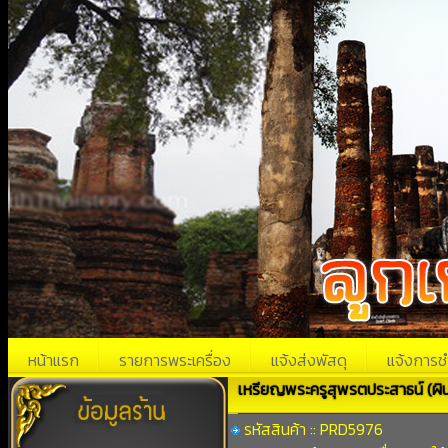
หน้าแรก
รายการพระเครื่อง
แจ้งส่งพัสดุ
แจ้งการช
เหรียญพระครูสุพรตประสาธน์ (ผิน
รหัสสินค้า :: PRD5976