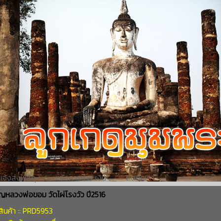
แจ้งส่งพัสดุ
แจ้งการชำระเงิน
ติดต่อเรา
ญหลวงพ่อขอม วัดไผ่โรงวัว ปี2516
ินค้า :: PRD5953