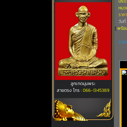
ประเ
หมวดท
ราคา
วันที
[
พร้อม
รายล
ลูกเกดมุมพระ
สายตรง โทร :
066-1345389