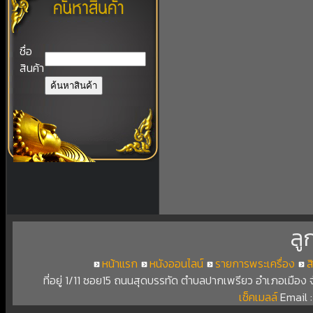
ชื่อ
สินค้า
ลู
หน้าแรก
หนังออนไลน์
รายการพระเครื่อง
ส
ที่อยู่ 1/11 ซอย15 ถนนสุดบรรทัด ตำบลปากเพรียว อำเภอเมือง
เช็คเมลล์
Email 