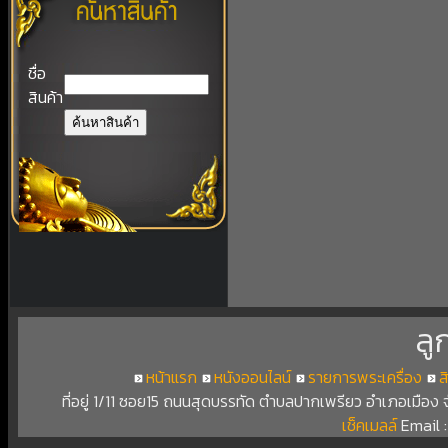
ชื่อ
สินค้า
ลู
หน้าแรก
หนังออนไลน์
รายการพระเครื่อง
ส
ที่อยู่ 1/11 ซอย15 ถนนสุดบรรทัด ตำบลปากเพรียว อำเภอเมือง
เช็คเมลล์
Email 