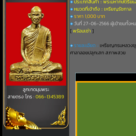
ประเภทสินค้า :: พระมหากษัตริย์แล
หมวดที่เข้าถึง :: เหรียญรัชกาล
ราคา 1,000 บาท
วันที่ 27-06-2566 ผู้เข้าชมทั้งห
[
พร้อมเช่า
]
รายละเอียด ::
เหรียญกรมหลวงชุมพ
ศาลาลอยปลุกเสก สภาพสวย
ลูกเกดมุมพระ
สายตรง โทร :
066-1345389