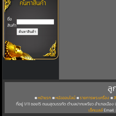
ชื่อ
สินค้า
ลู
หน้าแรก
หนังออนไลน์
รายการพระเครื่อง
ส
ที่อยู่ 1/11 ซอย15 ถนนสุดบรรทัด ตำบลปากเพรียว อำเภอเมือง
เช็คเมลล์
Email 