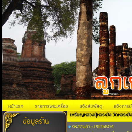
หน้าแรก
รายการพระเครื่อง
แจ้งส่งพัสดุ
แจ้งการช
เหรียญหลวงปู่หอระฆัง วัดหอระฆัง 
รหัสสินค้า :: PRD5804