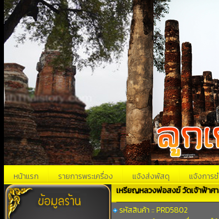
หน้าแรก
รายการพระเครื่อง
แจ้งส่งพัสดุ
แจ้งการช
เหรียญหลวงพ่อสงฆ์ วัดเจ้าฟ้าศา
รหัสสินค้า :: PRD5802