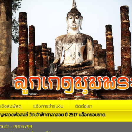
แจ้งส่งพัสดุ
แจ้งการชำระเงิน
ติดต่อเรา
ญหลวงพ่อสงฆ์ วัดเจ้าฟ้าศาลาลอย ปี 2517 บล็อกขอบขาด
สินค้า :: PRD5799