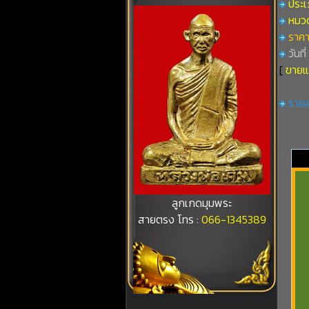
ประเภ
หมวดท
ราคา
วันที
[
ขายแ
รายล
ลูกเกดมุมพระ
สายตรง โทร :
066-1345389