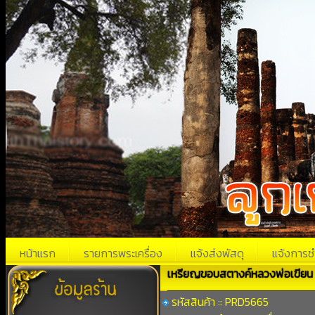
หน้าแรก
รายการพระเครื่อง
แจ้งส่งพัสดุ
แจ้งการช
เหรียญขอบสตางค์หลวงพ่อเขียน 
รหัสสินค้า :: PRD5665