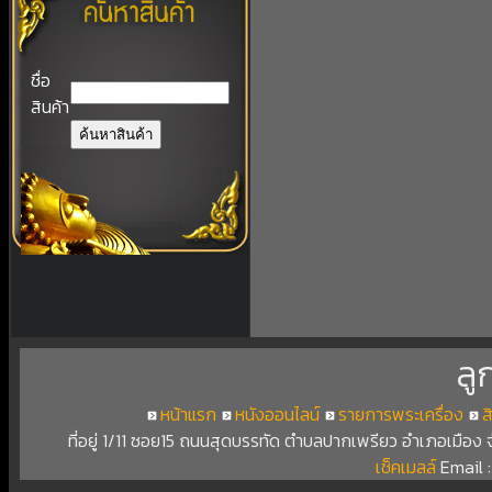
ชื่อ
สินค้า
ลู
หน้าแรก
หนังออนไลน์
รายการพระเครื่อง
ส
ที่อยู่ 1/11 ซอย15 ถนนสุดบรรทัด ตำบลปากเพรียว อำเภอเมือง
เช็คเมลล์
Email 