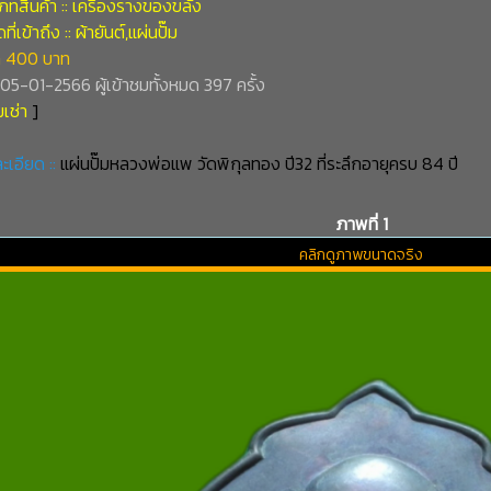
ทสินค้า :: เครื่องรางของขลัง
่เข้าถึง :: ผ้ายันต์,แผ่นปั๊ม
 400 บาท
่ 05-01-2566 ผู้เข้าชมทั้งหมด 397 ครั้ง
เช่า
]
ะเอียด ::
แผ่นปั๊มหลวงพ่อแพ วัดพิกุลทอง ปี32 ที่ระลึกอายุครบ 84 ปี
ภาพที่ 1
คลิกดูภาพขนาดจริง