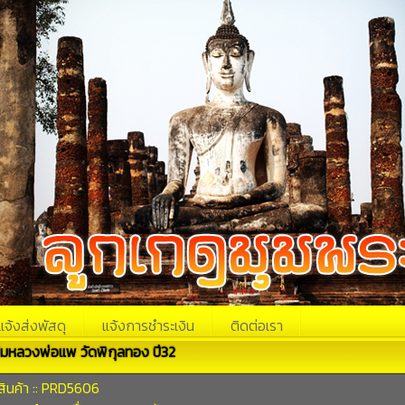
แจ้งส่งพัสดุ
แจ้งการชำระเงิน
ติดต่อเรา
ั๊มหลวงพ่อแพ วัดพิกุลทอง ปี32
สินค้า :: PRD5606