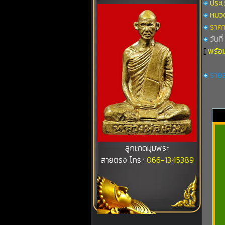
ประเภ
หมวดที
ราคา
วันที
[
พร้อม
รายล
ลูกเกดมุมพระ
สายตรง โทร :
066-1345389