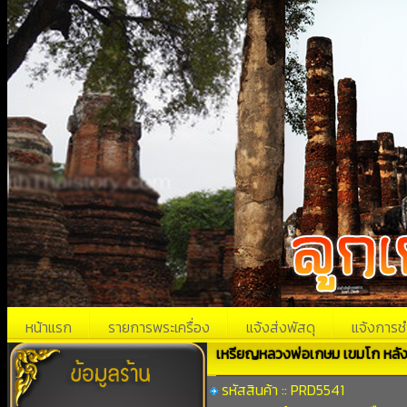
หน้าแรก
รายการพระเครื่อง
แจ้งส่งพัสดุ
แจ้งการช
เหรียญหลวงพ่อเกษม เขมโก หลัง
รหัสสินค้า :: PRD5541