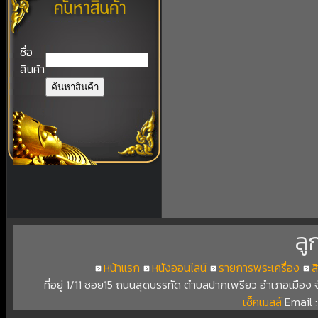
ชื่อ
สินค้า
ลู
หน้าแรก
หนังออนไลน์
รายการพระเครื่อง
ส
ที่อยู่ 1/11 ซอย15 ถนนสุดบรรทัด ตำบลปากเพรียว อำเภอเมือง
เช็คเมลล์
Email 