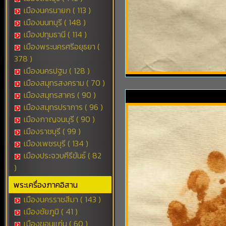
เมืองนครนายก ( 113 )
เมืองนนทบุรี ( 148 )
เมืองปทุมธานี ( 114 )
เมืองพระนครศรีอยุธยา (
378 )
เมืองนครปฐม ( 128 )
เมืองสมุทรสงคราม ( 70 )
เมืองสมุทรสาคร ( 90 )
เมืองสมุทรปราการ ( 96 )
เมืองกาญจนบุรี ( 90 )
เมืองราชบุรี ( 99 )
เมืองเพชรบุรี ( 134 )
เมืองประจวบคีรีขันธ์ ( 82
)
พระเครื่องภาคอิสาน
เมืองนครราชสีมา ( 143 )
เมืองชัยภูมิ ( 41 )
เมืองขอนแก่น ( 60 )