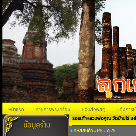
หน้าแรก
รายการพระเครื่อง
แจ้งส่งพัสดุ
แจ้งการช
รอยเท้าหลวงพ่อคูณ วัดบ้านไร่ เห
รหัสสินค้า :: PRD5529