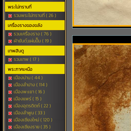
พระไม่ทราบที่
รวมพระไม่ทราบที่ ( 26 )
เครื่องรางของขลัง
รวมเครื่องราง ( 76 )
ผ้ายันต์,แผ่นปั๊ม ( 19 )
เทพฮินดู
รวมเทพ ( 17 )
พระภาคเหนือ
เมืองน่าน ( 44 )
เมืองลำปาง ( 114 )
เมืองพะเยา ( 16 )
เมืองแพร่ ( 15 )
เมืองอุตรดิตถ์ ( 22 )
เมืองลำพูน ( 33 )
เมืองเชียงใหม่ ( 120 )
เมืองเชียงราย ( 35 )