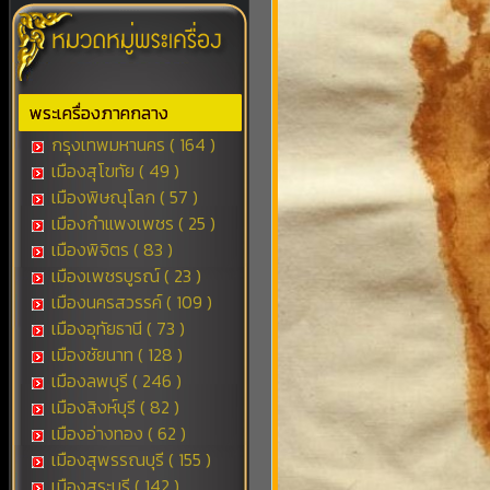
พระเครื่องภาคกลาง
กรุงเทพมหานคร ( 164 )
เมืองสุโขทัย ( 49 )
เมืองพิษณุโลก ( 57 )
เมืองกำแพงเพชร ( 25 )
เมืองพิจิตร ( 83 )
เมืองเพชรบูรณ์ ( 23 )
เมืองนครสวรรค์ ( 109 )
เมืองอุทัยธานี ( 73 )
เมืองชัยนาท ( 128 )
เมืองลพบุรี ( 246 )
เมืองสิงห์บุรี ( 82 )
เมืองอ่างทอง ( 62 )
เมืองสุพรรณบุรี ( 155 )
เมืองสระบุรี ( 142 )