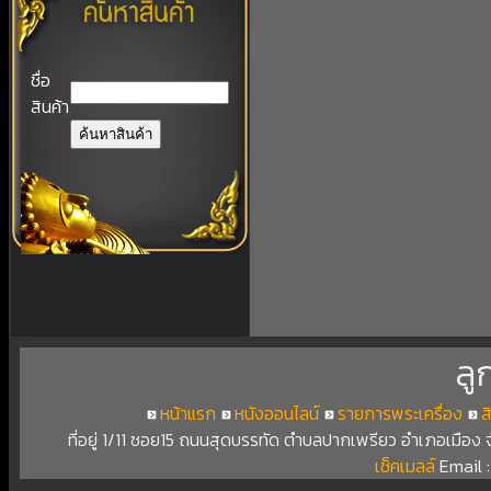
ชื่อ
สินค้า
ลู
หน้าแรก
หนังออนไลน์
รายการพระเครื่อง
ส
ที่อยู่ 1/11 ซอย15 ถนนสุดบรรทัด ตำบลปากเพรียว อำเภอเมือง
เช็คเมลล์
Email 