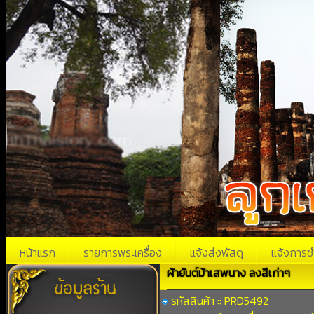
หน้าแรก
รายการพระเครื่อง
แจ้งส่งพัสดุ
แจ้งการช
ผ้ายันต์ม้าเสพนาง ลงสีเก่าๆ
รหัสสินค้า :: PRD5492