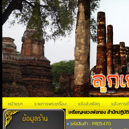
หน้าแรก
รายการพระเครื่อง
แจ้งส่งพัสดุ
แจ้งการช
เหรียญหลวงพ่อทอง สำนักปฏิบัต
รหัสสินค้า :: PRD5470