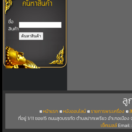
ชื่อ
สินค้า
ลู
หน้าแรก
หนังออนไลน์
รายการพระเครื่อง
ส
ที่อยู่ 1/11 ซอย15 ถนนสุดบรรทัด ตำบลปากเพรียว อำเภอเมือง
เช็คเมลล์
Email 